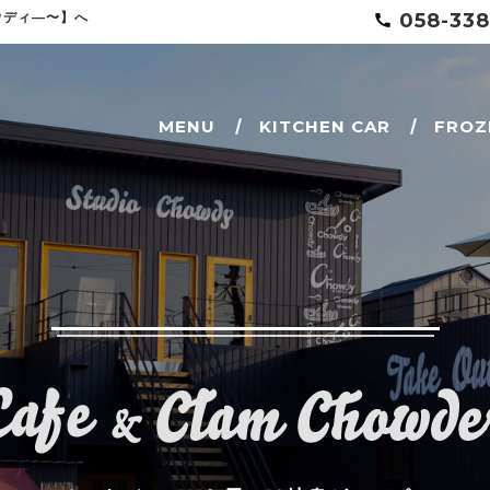
058-338
ウディ—〜】へ
MENU
KITCHEN CAR
FROZ