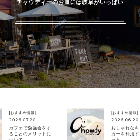
チャウディーのお皿には岐阜がいっぱい
[おすすめ情報]
[おすすめ情報]
2026.07.20
2026.06.20
カフェで勉強会をす
おしゃれなキ
ることのメリットに
カーを利用す
ついて
ット